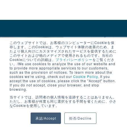
このウェブサイトでは、お客様のコンピューターにCookieを保
存します。このCookieは、ウェブサイト体験の改善のため、ま
たより個人向けにカスタマイズされたサービスを提供するために
資料ダウンロード
お問い合わせ
このサイトおよび他のメディアで使用されるものです。当社の
Cookieについての詳細は、
プライバシーポリシー
をご覧くださ
い。/We use cookies to analyze the use of our website and
to provide more appropriate services to our customers,
such as the provision of notices. To learn more about the
cookies we're using, check out our
Cookie Policy
. If you
accept the use of cookies, please click the "Accept" button.
If you do not accept, close your browser, and stop
browsing.
当サイトでは、訪問者の個人情報を追跡することはありません。
ただし、お客様が何度も同じ選択をする手間を省くために、小さ
なCookieを使用しています。
© 2024 JFE SHOJI ELECTRONICS CORPORATION. All Rights
承認/Accept
拒否/Decline
Reserved.